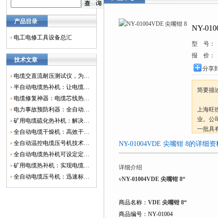
产品目录
NY-01
电工电修工具设备总汇
型 号：
报 价：
技术文章
分享
电缆交直流耐压测试仪，为电网安全保驾护航
半自动电缆热补机：让电缆修复更简单、更高效！
简要描
电缆修复神器：电缆芯线热补机如何保障电网安全？
电力事故预防利器：全自动控温电缆热补机
上海旺徐
业。公
矿用电缆硫化热补机：解决矿山电缆故障的新选择
一批具
全自动电缆干燥机：高效干燥，电缆质量
况相结
全自动温控电缆压号机技术革新：数字化标识的新趋势
NY-01004VDE 尖嘴钳 8的详细
全自动电缆热补机可设定定时功能，实现自动化热补
矿用电缆热补机：实现电缆故障修复的高效装置
详细介绍
全自动电缆压号机：迅速标识电缆的利器
v
NY-01004VDE 尖嘴钳 8“
商品名称：
VDE 尖嘴钳 8“
商品编号：NY-01004