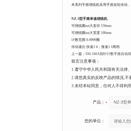
本系列手摇绕线机采用手摇齿轮传动，
NZ-3型手摇单速绕线机
可绕线圈zui大直径 150mm
可绕线圈zui大宽度 100mm
计数范围 0-9999圈
传动速比 快速1:4；慢速1:1两档
上一篇：
SM-160A指针计数手摇自动
留言注意事项：
1.遵守中华人民共和国有关法
2.请您真实的反映产品的情况,
3.未经本站同意，任何人不得
产品：
您的单位：