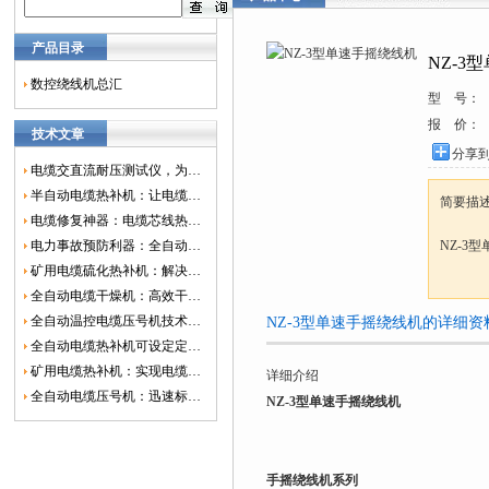
产品目录
NZ-3
数控绕线机总汇
型 号：
报 价：
技术文章
分享
电缆交直流耐压测试仪，为电网安全保驾护航
半自动电缆热补机：让电缆修复更简单、更高效！
简要描
电缆修复神器：电缆芯线热补机如何保障电网安全？
电力事故预防利器：全自动控温电缆热补机
NZ-3
矿用电缆硫化热补机：解决矿山电缆故障的新选择
全自动电缆干燥机：高效干燥，电缆质量
全自动温控电缆压号机技术革新：数字化标识的新趋势
NZ-3型单速手摇绕线机的详细资
全自动电缆热补机可设定定时功能，实现自动化热补
矿用电缆热补机：实现电缆故障修复的高效装置
详细介绍
全自动电缆压号机：迅速标识电缆的利器
NZ-3型单速手摇绕线机
手摇绕线机系列