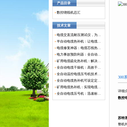
产品目录
数控绕线机总汇
技术文章
电缆交直流耐压测试仪，为电网安全保驾护航
半自动电缆热补机：让电缆修复更简单、更高效！
电缆修复神器：电缆芯线热补机如何保障电网安全？
电力事故预防利器：全自动控温电缆热补机
矿用电缆硫化热补机：解决矿山电缆故障的新选择
全自动电缆干燥机：高效干燥，电缆质量
全自动温控电缆压号机技术革新：数字化标识的新趋势
30
全自动电缆热补机可设定定时功能，实现自动化热补
矿用电缆热补机：实现电缆故障修复的高效装置
详细
全自动电缆压号机：迅速标识电缆的利器
数控
苏特
整机