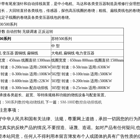
并带有尾座顶针和自动排线装置，是中小电机、马达和各类变压器制造及维修行业理想
超长，大回转直径各类线包，传感器，探伤高压线圈的卷绕；粗线、扁线类线包的卷绕；磁
机定子线圈的卷绕及各类变压器线包的卷绕。
0/500系列
计数 自动控制 无级调速 正反运转
00系列
苏特500系列
中 型
 变压器 圆铜线 扁铜线
大电机 扁铜线 电力变压器
度：450mm 线圈直径:1300mm
线圈宽度：650mm 800mm 线圈直径:1500mm
 转速：0-200r/min 适用≤200KW
501型 转速：0-50r/min 适用≤630KW
 转速：0-300r/min 适用≤100KW
502型 转速：0-100r/min 适用≤500KW
 转速：0-600r/min 适用≤22KW
503型 转速：0-200r/min 适用≤500KW
 转速：0-300r/min 配自动排线
505型 转速：0-25r/min 适用≤800KW
接承接各类超长、超宽、等特殊规格和功能的绕线设备与配套装置。
篇：
500系列数控电动绕线机
下一篇：
SM-100D数控自动排线机
注意事项：
遵守中华人民共和国有关法律、法规，尊重网上道德，承担一切因您的行为
请您真实的反映产品的情况,不要捏造、诬蔑、造谣。如对产品有任何疑问,
未经本站同意，任何人不得利用本留言簿发布个人或团体的具有广告性质的