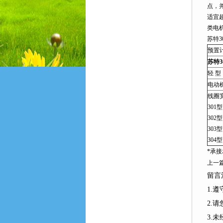
点，
适宜
类电
苏特30
预置
苏特3
轻 型
电动机
线圈宽
301型
302型
303型
304型
*承
上一
留言
1.
2.
3.