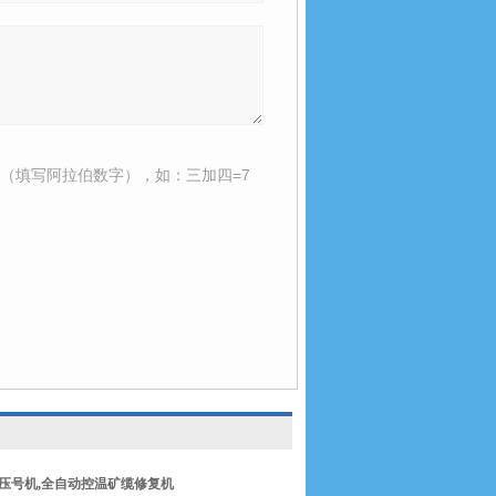
（填写阿拉伯数字），如：三加四=7
压号机
,
全自动控温矿缆修复机