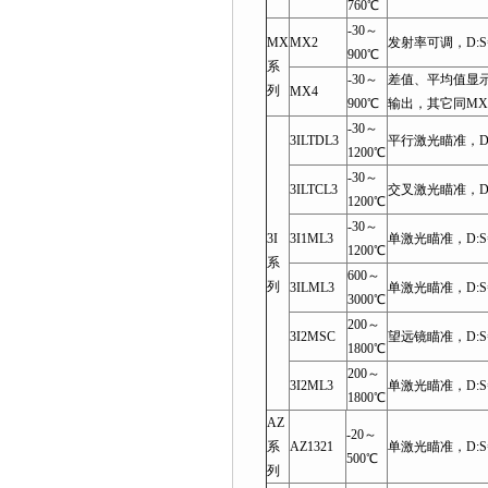
760℃
-30～
MX
MX2
发射率可调，D:S=
900℃
系
-30～
差值、平均值显示
列
MX4
900℃
输出，其它同MX
-30～
3ILTDL3
平行激光瞄准，D:S
1200℃
-30～
3ILTCL3
交叉激光瞄准，D:S
1200℃
-30～
3I
3I1ML3
单激光瞄准，D:S=1
1200℃
系
600～
列
3ILML3
单激光瞄准，D:S=1
3000℃
200～
3I2MSC
望远镜瞄准，D:S=
1800℃
200～
3I2ML3
单激光瞄准，D:S=
1800℃
AZ
-20～
系
AZ1321
单激光瞄准，D:S=
500℃
列