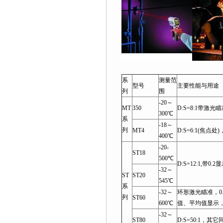
系
测量范
型号
主要性能与用途
列
围
-20～
MT
350
D:S=8:1带激光
300℃
系
-18～
列
MT4
D:S=6:1(焦点
400℃
-20-
ST18
500℃
D:S=12:1,带
-32～
ST
ST20
545℃
系
-32～
环形激光瞄准，0
列
ST60
600℃
值、平均值显示，D
-32～
ST80
D:S=50:1，其它同