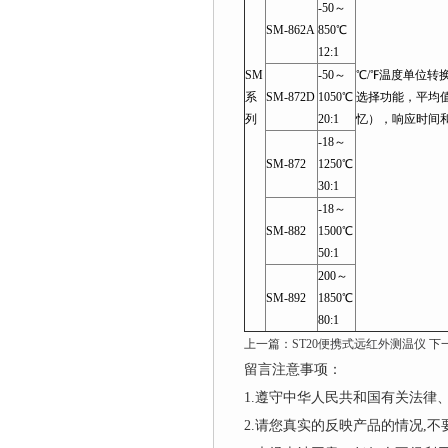
-50～
SM-862A
850℃
12:1
SM
-50～
℃/℉温度单位
系
SM-872D
1050℃
选择功能，平均值
列
20:1
忆），响应时间
-18～
SM-872
1250℃
30:1
-18～
SM-882
1500℃
50:1
200～
SM-892
1850℃
80:1
上一篇：
ST20便携式远红外测温仪
下
留言注意事项：
1.遵守中华人民共和国有关法
2.请您真实的反映产品的情况,