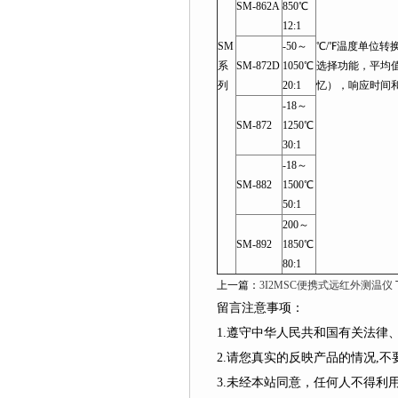
SM-862A
850℃
12:1
SM
-50～
℃/℉温度单位
系
SM-872D
1050℃
选择功能，平均值
列
20:1
忆），响应时间
-18～
SM-872
1250℃
30:1
-18～
SM-882
1500℃
50:1
200～
SM-892
1850℃
80:1
上一篇：
3I2MSC便携式远红外测温仪
留言注意事项：
1.遵守中华人民共和国有关法
2.请您真实的反映产品的情况,
3.未经本站同意，任何人不得