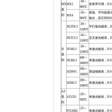
-30～
MX
MX2
发射率可调，D:S=
900℃
系
-30～
差值、平均值显示
列
MX4
900℃
输出，其它同MX
-30～
3ILTDL3
平行激光瞄准，D:S
1200℃
-30～
3ILTCL3
交叉激光瞄准，D:S
1200℃
-30～
3I
3I1ML3
单激光瞄准，D:S=1
1200℃
系
600～
列
3ILML3
单激光瞄准，D:S=1
3000℃
200～
3I2MSC
望远镜瞄准，D:S=
1800℃
200～
3I2ML3
单激光瞄准，D:S=
1800℃
AZ
-20～
系
AZ1321
单激光瞄准，D:S=
500℃
列
-25～
PT120EL
单激光瞄准，D:S=