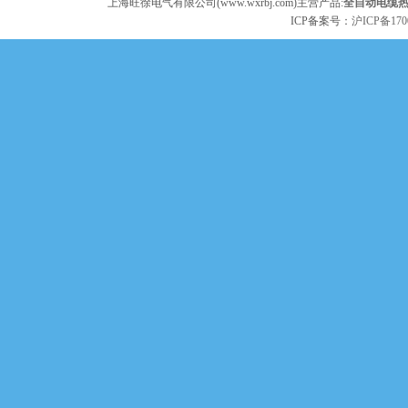
上海旺徐电气有限公司(www.wxrbj.com)主营产品:
全自动电缆
ICP备案号：
沪ICP备170