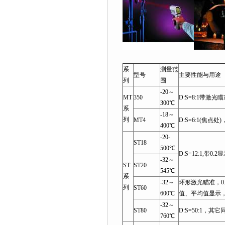
系
测量范
型号
主要性能与用途
列
围
-20～
MT
350
D:S=8:1带激光
300℃
系
-18～
列
MT4
D:S=6:1(焦点
400℃
-20-
ST18
500℃
D:S=12:1,带
-32～
ST
ST20
545℃
系
-32～
环形激光瞄准，0
列
ST60
600℃
值、平均值显示，D
-32～
ST80
D:S=50:1，其它同
760℃