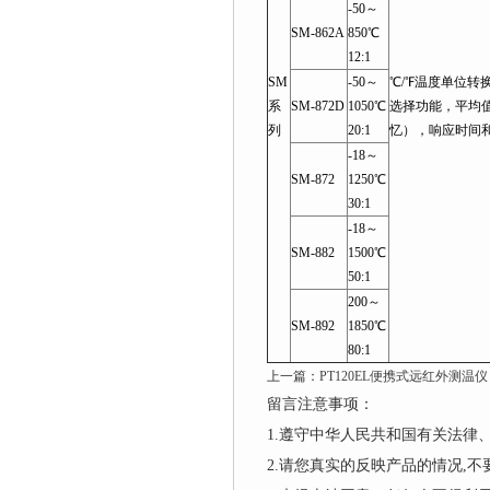
-50～
SM-862A
850℃
12:1
SM
-50～
℃/℉温度单位
系
SM-872D
1050℃
选择功能，平均值
列
20:1
忆），响应时间
-18～
SM-872
1250℃
30:1
-18～
SM-882
1500℃
50:1
200～
SM-892
1850℃
80:1
上一篇：
PT120EL便携式远红外测温仪
留言注意事项：
1.遵守中华人民共和国有关法
2.请您真实的反映产品的情况,