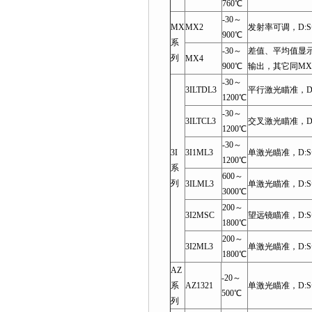
760℃
-30～
MX
MX2
发射率可调，D:S=
900℃
系
-30～
差值、平均值显示
列
MX4
900℃
输出，其它同MX
-30～
3ILTDL3
平行激光瞄准，D:S
1200℃
-30～
3ILTCL3
交叉激光瞄准，D:S
1200℃
-30～
3I
3I1ML3
单激光瞄准，D:S=1
1200℃
系
600～
列
3ILML3
单激光瞄准，D:S=1
3000℃
200～
3I2MSC
望远镜瞄准，D:S=
1800℃
200～
3I2ML3
单激光瞄准，D:S=
1800℃
AZ
-20～
系
AZ1321
单激光瞄准，D:S=
500℃
列